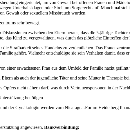
sberatung eingerichtet, um von Gewalt betroffenen Frauen und Mädchen
en Unterhaltsklagen oder Streit um Sorgerecht auf. Manchmal stellt s
von Gewalt oder sexuellem Missbrauch wurden.
nzentrums sehr bewegt.
n Diskussionen zwischen den Eltern heraus, dass die 5-jährige Tochter
te, das Kind zu vergewaltigen, was durch das plötzliche Eintreffen de
 die Strafbarkeit seines Handelns zu verdeutlichen. Das Frauenzentrum 
amilie gehört. Vielmehr entschuldigte sie sein Verhalten damit, dass er
 von einer erwachsenen Frau aus dem Umfeld der Familie nackt gefilmt 
ltern als auch der jugendliche Täter und seine Mutter in Therapie bei
es Opfers nicht nähern darf, was durch Vertrauenspersonen in der Nach
Unterstützung benötigen.
in und der Gynäkologin werden vom Nicaragua-Forum Heidelberg finanz
nterstützung angewiesen.
Bankverbindung: