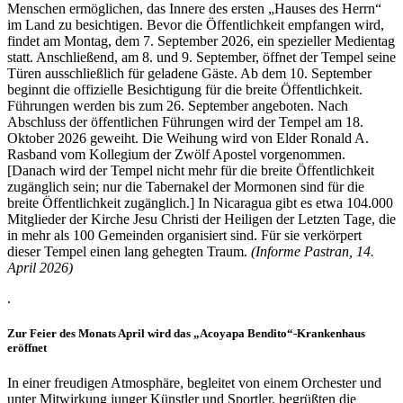
Menschen ermöglichen, das Innere des ersten „Hauses des Herrn“
im Land zu besichtigen. Bevor die Öffentlichkeit empfangen wird,
findet am Montag, dem 7. September 2026, ein spezieller Medientag
statt. Anschließend, am 8. und 9. September, öffnet der Tempel seine
Türen ausschließlich für geladene Gäste. Ab dem 10. September
beginnt die offizielle Besichtigung für die breite Öffentlichkeit.
Führungen werden bis zum 26. September angeboten. Nach
Abschluss der öffentlichen Führungen wird der Tempel am 18.
Oktober 2026 geweiht. Die Weihung wird von Elder Ronald A.
Rasband vom Kollegium der Zwölf Apostel vorgenommen.
[Danach wird der Tempel nicht mehr für die breite Öffentlichkeit
zugänglich sein; nur die Tabernakel der Mormonen sind für die
breite Öffentlichkeit zugänglich.] In Nicaragua gibt es etwa 104.000
Mitglieder der Kirche Jesu Christi der Heiligen der Letzten Tage, die
in mehr als 100 Gemeinden organisiert sind. Für sie verkörpert
dieser Tempel einen lang gehegten Traum.
(Informe Pastran, 14.
April 2026)
.
Zur Feier des Monats April wird das „Acoyapa Bendito“-Krankenhaus
eröffnet
In einer freudigen Atmosphäre, begleitet von einem Orchester und
unter Mitwirkung junger Künstler und Sportler, begrüßten die