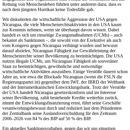
Rettung von Menschenleben führten unter anderem dazu, dass es
nach dem jüngsten Hurrikan keine Todesfälle gab.
Wir diskutierten die wirtschaftliche Aggression der USA gegen
Nicaragua, die viele Menschenrechtsaktivisten in den USA kaum
zur Kenntnis nehmen, wenn sie überhaupt davon wissen. Dabei
handelt es sich um einseitige Zwangsmaßnahmen (UCMs) – auch
bekannt als Sanktionen –, die sowohl von der Exekutive als auch
vom Kongress gegen Nicaragua verhängt wurden und bewusst
darauf abzielen, Nicaraguas Fähigkeit zur Gewährleistung der
Menschenrechte seiner Bevölkerung zu beeinträchtigen. Die USA
nutzen illegale UCMs, um Nicaraguas Fähigkeit als souveräner
Staat zu beeinträchtigen, gewöhnliche und notwendige
wirtschaftliche Aktivitäten auszuüben. Einige Verstöße dauern schon
Jahre an, wie etwa die Blockade Nicaraguas (wenn die FSLN die
Regierungspartei ist) gegenüber dem IWF, der IBRD der Weltbank
und der Interamerikanischen Entwicklungsbank. Trotz der Verstöße
der USA handelt Nicaragua gesetzeskonform und im Interesse
seiner Bevölkerung, zahlt bestehende Kredite weiterhin zurück,
nimmt die Entwicklungsfinanzierung ernst, führt seine Geschäfte
verantwortungsbewusst durch und reduziert laut dem Präsidenten
der Zentralbank seine Auslandsverschuldung für den Zeitraum
2006–2026 von 84 % des BIP auf 50 % des BIP.
Ein aktuelles Sanktionsvorhaben, gegen das wir uns einsetzen