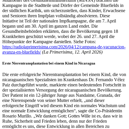
Mitarbeiter des Gesundheitsministeriums (MINSA) brachten die
Kampagne in die Stadtteile und Dörfer der Gemeinde Bluefields in
der südlichen Karibik, um sicherzustellen, dass Kinder, Erwachsene
und Senioren ihren Impfplan vollständig absolvieren. Diese
Initiative ist Teil der nationalen Impfkampagne, die am 7. April
begann und am 30. April im ganzen Land endet. Die
Gesundheitsbehörden erklärten, dass die Bevölkerung gegen 18
Krankheiten geschützt werde, wobei der 26. und 27. April die
Höhepunkte der Kampagne darstellen. Siehe Fotos:
https://radiolaprimerisima.com/2026/04/12/campana-de-vacunacion-
avanza-en-bluefields/
(La Primerisima, 12. April 2026)
Erste Nierentransplantation bei einem Kind in Nicaragua
Die erste erfolgreiche Nierentransplantation bei einem Kind, die von
nicaraguanischen Spezialisten im Krankenhaus Dr. Fernando Vélez
Paiz durchgeführt wurde, markierte einen bedeutenden Fortschritt in
der spezialisierten Versorgung der nicaraguanischen Bevölkerung.
Der Patient ist ein 12-jähriger Junge aus Nandaime, Granada, der
eine Nierenspende von seiner Mutter erhielt, „und dieser
erfolgreiche Eingriff wird diesem Kind ein normales Wachstum und
eine normale Entwicklung ermöglichen“, sagte die Co-Präsidentin
Rosario Murillo. „Wir danken Gott; Gottes Wille ist es, dass wir in
Ruhe, Sicherheit und Frieden leben, denn nur der Frieden
ermöglicht es uns, diese Entwicklung in allen Bereichen zu