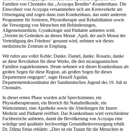
Familien von Chontales das „Acoyapa Bendito“-Krankenhaus. Die
Einwohner von Acoyapa versammelten sich am Kreisverkehr am
Ortseingang und zogen dann zum Krankenhaus, das unter anderem
Programme für Senioren, Physiotherapie und Rehabilitation sowie
die Versorgung von Menschen mit Behinderungen,
Allgemeinmedizin, Gynäkologie und Pädiatrie anbieten wird.
„Vereint im Gedenken an diesen Monat ‚April, der auch Monat der
Verteidigung des Friedens‘ genannt wird, nehmen wir dieses
medizinische Zentrum in Empfang.
Wir rufen aus voller Kehle: Danke, Daniel, danke, Rosario, danke
an diese Revolution für diese Werke, die den nicaraguanischen
Familien zugutekommen. Heute nehmen wir dieses Krankenhaus als
großen Segen für diese Region, als großen Segen für dieses
Departement entgegen“, sagte Hassell Aguilar,
Departementskoordinator der Sandinistischen Jugend des 19. Juli in
Chontales.
In dieser ersten Phase wurden acht Sprechzimmer, ein
Physiotherapieraum, ein Bereich für Naturheilkunde, ein
Wartezimmer, eine Apotheke sowie die Abteilungen für Innere
Medizin und Pädiatrie eröffnet. Das Krankenhaus wird verschiedene
Fachbereiche anbieten, damit die Bevölkerung von Acoyapa eine
würdige und qualitativ hochwertige Gesundheitsversorgung erhält.
Dr. Dilma Sirias erklärte: „Dies ist ein Traum für die Menschen in