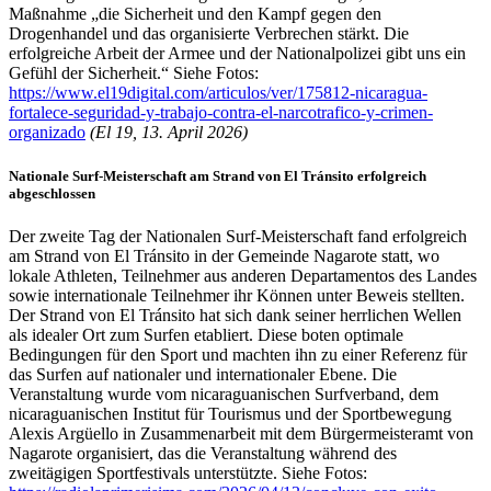
Maßnahme „die Sicherheit und den Kampf gegen den
Drogenhandel und das organisierte Verbrechen stärkt. Die
erfolgreiche Arbeit der Armee und der Nationalpolizei gibt uns ein
Gefühl der Sicherheit.“ Siehe Fotos:
https://www.el19digital.com/articulos/ver/175812-nicaragua-
fortalece-seguridad-y-trabajo-contra-el-narcotrafico-y-crimen-
organizado
(El 19, 13. April 2026)
Nationale Surf-Meisterschaft am Strand von El Tránsito erfolgreich
abgeschlossen
Der zweite Tag der Nationalen Surf-Meisterschaft fand erfolgreich
am Strand von El Tránsito in der Gemeinde Nagarote statt, wo
lokale Athleten, Teilnehmer aus anderen Departamentos des Landes
sowie internationale Teilnehmer ihr Können unter Beweis stellten.
Der Strand von El Tránsito hat sich dank seiner herrlichen Wellen
als idealer Ort zum Surfen etabliert. Diese boten optimale
Bedingungen für den Sport und machten ihn zu einer Referenz für
das Surfen auf nationaler und internationaler Ebene. Die
Veranstaltung wurde vom nicaraguanischen Surfverband, dem
nicaraguanischen Institut für Tourismus und der Sportbewegung
Alexis Argüello in Zusammenarbeit mit dem Bürgermeisteramt von
Nagarote organisiert, das die Veranstaltung während des
zweitägigen Sportfestivals unterstützte. Siehe Fotos: