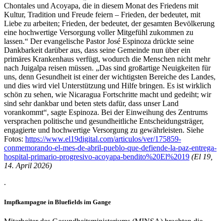
Chontales und Acoyapa, die in diesem Monat des Friedens mit
Kultur, Tradition und Freude feiern – Frieden, der bedeutet, mit
Liebe zu arbeiten; Frieden, der bedeutet, der gesamten Bevölkerung
eine hochwertige Versorgung voller Mitgefühl zukommen zu
lassen.“ Der evangelische Pastor José Espinoza drückte seine
Dankbarkeit darüber aus, dass seine Gemeinde nun über ein
primäres Krankenhaus verfügt, wodurch die Menschen nicht mehr
nach Juigalpa reisen müssen. „Das sind großartige Neuigkeiten für
uns, denn Gesundheit ist einer der wichtigsten Bereiche des Landes,
und dies wird viel Unterstützung und Hilfe bringen. Es ist wirklich
schön zu sehen, wie Nicaragua Fortschritte macht und gedeiht; wir
sind sehr dankbar und beten stets dafür, dass unser Land
vorankommt“, sagte Espinoza. Bei der Einweihung des Zentrums
versprachen politische und gesundheitliche Entscheidungsträger,
engagierte und hochwertige Versorgung zu gewährleisten. Siehe
Fotos:
https://www.el19digital.com/articulos/ver/175859-
conmemorando-el-mes-de-abril-pueblo-que-defiende-la-paz-entrega-
hospital-primario-progresivo-acoyapa-bendito%20El%2019
(El 19,
14. April 2026)
.
Impfkampagne in Bluefields im Gange