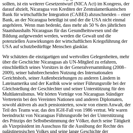
sollten, ist ein weiterer Gesetzentwurf (NICA Act) im Kongress, der
darauf abzielt, Nicaragua von Krediten der Zentralamerikanischen
Bank für wirtschaftliche Integration (CABEI) abzuschneiden – einer
Bank, an der Nicaragua beteiligt ist und der die USA nicht einmal
angehören. Wenn man bedenkt, dass mehr als 50 % des jährlichen
Staatshaushalts Nicaraguas für das Gesundheitswesen und die
Bildung aufgewendet werden, werden die Gewalt und die
potenziellen Auswirkungen der wirtschaftlichen Kriegsführung der
USA auf schutzbedürftige Menschen glasklar.
Wir schätzten die einzigartigen und wertvollen Gelegenheiten, mehr
über die Geschichte Nicaraguas als UN-Mitglied zu erfahren,
einschließlich seines Vorsitzes in der Generalversammlung (2008–
2009), seiner bahnbrechenden Nutzung des Internationalen
Gerichtshofs, seiner Außenbeziehungen zu anderen Ländern in
Lateinamerika und der Karibik sowie seiner Führungsrolle bei der
Gleichstellung der Geschlechter und seiner Unterstützung für den
Multilateralismus. Wir hörten Vorträge von Nicaraguas Ständiger
Vertreterin bei den Vereinten Nationen und anderen Diplomaten,
sowohl aktiven als auch pensionierten, sowie von einem Anwalt, der
Teil des Teams war, das den IGH-Fall von 1986 vertrat. Wir waren
beeindruckt von Nicaraguas Führungsrolle bei der Unterstützung
des Prinzips der Selbstbestimmung der Völker, durch seine Tätigkeit
als Vizepräsident im Ausschuss für die Ausübung der Rechte des
palästinensischen Volkes und seine lange Geschichte der