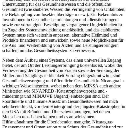
Unterstützung für das Gesundheitswesen und die öffentliche
Gesundheit (wie sauberes Wasser, die Verringerung von Unfalltoten,
die Bekämpfung von Insektenüberträgern usw.). Ein Bekenntnis zu
Investitionen in Gesundheitseinrichtungen und -dienstleistungen
sowie zur vorrangigen Beseitigung vergangener Ungleichheiten ist
im Zuge der Systementwicklung unerlässlich, und das etabliertere
System muss sich weiterhin anpassen, alternative Heilmittel und
Produkte finanzieren und entwickeln sowie neue Möglichkeiten für
die Aus- und Weiterbildung von Ärzten und Leistungserbringern
schaffen, um das Gesundheitssystem zu verbessern.
Neben dem Aufbau eines Systems, das einen universellen Zugang
bietet, der am Ort der Leistungserbringung kostenlos ist, wobei der
Verbesserung der Gesundheit von Frauen sowie der Senkung der
Mütter- und Säuglingssterblichkeit Vorrang eingeräumt wird, sind
Gesundheitsversorgung und öffentliche Gesundheit in Nicaragua in
wichtiger Weise integriert, wobei neben dem MINSA auch andere
Ministerien wie SINAPRED (Katastrophenvorsorge und -
minderung) und MINJUVE (Jugend) einbezogen sind. Der
koordinierte und humane Ansatz im Gesundheitswesen hat mich
sehr beeindruckt, vor dem Hintergrund der jüngsten Katastrophen in
den USA mit Bränden und Überschwemmungen, bei denen
Menschen ums Leben kamen und es an wirksamen
Hilfsmaßnahmen für die Überlebenden mangelte. Nicaraguas
Engagement und Organisation zum Schutz der Gesundheit und zur