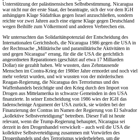
Unterstützung der palästinensischen Selbstbestimmung. Nicaragua
war nicht nur der erste Staat, der beantragte, sich der vor dem IGH
anhängigen Klage Südafrikas gegen Israel anzuschließen, sondern
reichte vor zwei Jahren auch eine eigene Klage gegen Deutschland
wegen Beihilfe zum Völkermord und anderen Verbrechen ein.
Wir untersuchten das Solidaritätspotenzial der Entscheidung des
Internationalen Gerichtshofs, die Nicaragua 1986 gegen die USA in
der Rechtssache „Militärische und paramilitärische Aktivitäten in
und gegen Nicaragua“ errang, für die die USA die gerichtlich
angeordneten Reparationen (geschätzt auf etwa 17 Milliarden
Dollar) nie gezahlt haben. Wir wussten, dass Zehntausende
Menschen im Contra-Krieg der 1980er Jahre ermordet und noch viel
mehr verletzt wurden, und wir wussten von der mörderischen
Reagan-Regierung, die Nicaragua des Terrorismus und des
Waffenhandels bezichtigte und den Krieg durch den Import von
Drogen aus Mittelamerika in schwarze Gemeinden in den USA
finanzierte. In seiner Entscheidung von 1986 wies der IGH das
fadenscheinige Argument der USA zurück, sie würden bei der
Finanzierung der Contras im Namen der Regierung von El Salvador
„kollektive Selbstverteidigung“ betreiben. Dieser Fall ist heute
relevant, wenn die Trump-Regierung behauptet, Nicaragua sei
derzeit in den Drogenhandel verwickelt – auch weil die USA die
kollektive Selbstverteidigung zusammen mit Vorwürfen des
Drogenhandels und des Terrorismus wiederbeleben, um die