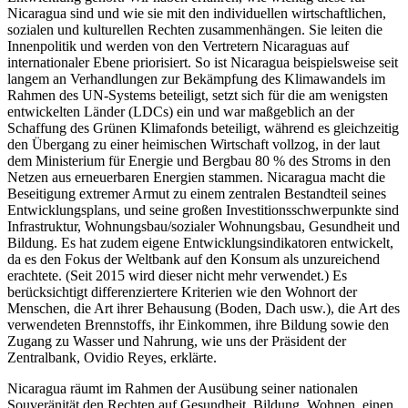
Nicaragua sind und wie sie mit den individuellen wirtschaftlichen,
sozialen und kulturellen Rechten zusammenhängen. Sie leiten die
Innenpolitik und werden von den Vertretern Nicaraguas auf
internationaler Ebene priorisiert. So ist Nicaragua beispielsweise seit
langem an Verhandlungen zur Bekämpfung des Klimawandels im
Rahmen des UN-Systems beteiligt, setzt sich für die am wenigsten
entwickelten Länder (LDCs) ein und war maßgeblich an der
Schaffung des Grünen Klimafonds beteiligt, während es gleichzeitig
den Übergang zu einer heimischen Wirtschaft vollzog, in der laut
dem Ministerium für Energie und Bergbau 80 % des Stroms in den
Netzen aus erneuerbaren Energien stammen. Nicaragua macht die
Beseitigung extremer Armut zu einem zentralen Bestandteil seines
Entwicklungsplans, und seine großen Investitionsschwerpunkte sind
Infrastruktur, Wohnungsbau/sozialer Wohnungsbau, Gesundheit und
Bildung. Es hat zudem eigene Entwicklungsindikatoren entwickelt,
da es den Fokus der Weltbank auf den Konsum als unzureichend
erachtete. (Seit 2015 wird dieser nicht mehr verwendet.) Es
berücksichtigt differenziertere Kriterien wie den Wohnort der
Menschen, die Art ihrer Behausung (Boden, Dach usw.), die Art des
verwendeten Brennstoffs, ihr Einkommen, ihre Bildung sowie den
Zugang zu Wasser und Nahrung, wie uns der Präsident der
Zentralbank, Ovidio Reyes, erklärte.
Nicaragua räumt im Rahmen der Ausübung seiner nationalen
Souveränität den Rechten auf Gesundheit, Bildung, Wohnen, einen