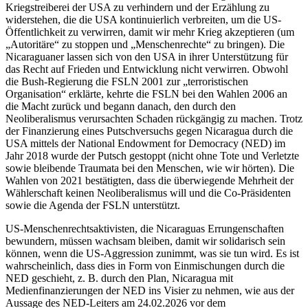
Kriegstreiberei der USA zu verhindern und der Erzählung zu
widerstehen, die die USA kontinuierlich verbreiten, um die US-
Öffentlichkeit zu verwirren, damit wir mehr Krieg akzeptieren (um
„Autoritäre“ zu stoppen und „Menschenrechte“ zu bringen). Die
Nicaraguaner lassen sich von den USA in ihrer Unterstützung für
das Recht auf Frieden und Entwicklung nicht verwirren. Obwohl
die Bush-Regierung die FSLN 2001 zur „terroristischen
Organisation“ erklärte, kehrte die FSLN bei den Wahlen 2006 an
die Macht zurück und begann danach, den durch den
Neoliberalismus verursachten Schaden rückgängig zu machen. Trotz
der Finanzierung eines Putschversuchs gegen Nicaragua durch die
USA mittels der National Endowment for Democracy (NED) im
Jahr 2018 wurde der Putsch gestoppt (nicht ohne Tote und Verletzte
sowie bleibende Traumata bei den Menschen, wie wir hörten). Die
Wahlen von 2021 bestätigten, dass die überwiegende Mehrheit der
Wählerschaft keinen Neoliberalismus will und die Co-Präsidenten
sowie die Agenda der FSLN unterstützt.
US-Menschenrechtsaktivisten, die Nicaraguas Errungenschaften
bewundern, müssen wachsam bleiben, damit wir solidarisch sein
können, wenn die US-Aggression zunimmt, was sie tun wird. Es ist
wahrscheinlich, dass dies in Form von Einmischungen durch die
NED geschieht, z. B. durch den Plan, Nicaragua mit
Medienfinanzierungen der NED ins Visier zu nehmen, wie aus der
Aussage des NED-Leiters am 24.02.2026 vor dem