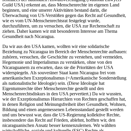
Guild USA) erkennt an, dass Menschenrechte im eigenen Land
beginnen, und eine unserer Aktivitäten bestand darin, die
Überwachung von US-Verstößen gegen das Recht auf Gesundheit,
wie es vom UN-Menschenrechtsrat festgelegt wurde,
durchzuführen, um zu versuchen, die USA zur Rechenschaft zu
ziehen. Daher kamen wir mit besonderem Interesse am Thema
Gesundheit nach Nicaragua.
Da wir aus den USA kamen, wollten wir eine solidarische
Beziehung zu Nicaragua im Bereich der Menschenrechte aufbauen:
zuhören, versuchen, die Geschichte zu verstehen, und vermeiden,
Hegemonie und Imperialismus zu verstärken, ohne von den
Nicaraguanern zu erwarten, dass sie die Prioritäten der USA
widerspiegeln. Als souveräner Staat kann Nicaragua frei vom
amerikanischen Exzeptionalismus (=Amerikanische Sonderstellung
als nationalistische Ideologie) sein. (Diese Ideologie hat
Eigentumsrechte über Menschenrechte gestellt und den
Menschenrechtsdiskurs in den USA pervertiert.) Da wir wussten,
wie der Exzeptionalismus Hierarchien von Rechten geschaffen hat,
in denen Religion und Meinungsfreiheit über Gesundheit, Wohnen,
Bildung und einen angemessenen Lebensstandard gestellt werden
und uns bewusst war, dass die US-Regierung kollektive Rechte,
insbesondere das Recht auf Frieden, ablehnt, hofften wir, den
nicaraguanischen Ansatz besser kennenzulernen. Wir wählten
wirtschaftliche, soziale und kulturelle (ESC) Rechte als