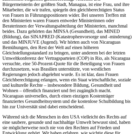
Bürgermeisterin der größten Stadt, Managua, ist eine Frau, und ihre
Mitarbeiter, die wir trafen, spiegeln den gleichberechtigten Status
von Frauen in Führungspositionen wider. Bei unseren Treffen mit
den Ministerien waren Frauen entweder Ministerinnen oder
Beraterinnen der Verwaltungsabteilung der Ministerien, manchmal
beides. Dazu gehörten das MINSA (Gesundheit), das MINED
(Bildung), das SINAPRED (Katastrophenvorsorge und -minderung)
und das MINJUVE (Jugend). Wir hörten auch von Nicaraguas
Bemühungen, den Rest der Welt auf einen höheren
Gleichstellungsstandard zu bringen, unter anderem bei der letzten
Umweltkonferenz der Vertragsparteien (COP) in Rio, als Nicaragua
versuchte, eine 50-Prozent-Quote für die Beteiligung von Frauen
durchzusetzen, was Brasilien unterstützte, von westlichen
Regierungen jedoch abgelehnt wurde. Es ist klar, dass Frauen
Gleichberechtigung erlangen, wenn ein Staat wirtschaftliche, soziale
und kulturelle Rechte – insbesondere Bildung, Gesundheit und
Wohnen – öffentlich finanziert und frei zugänglich macht.
Nicaraguas universelles, durch einen einzigen Kostenträger
finanziertes Gesundheitssystem und die kostenlose Schulbildung bis
hin zur Universität sind dabei entscheidend.
Während sich die Menschen in den USA vielleicht des Rechts auf
eine saubere, gesunde und nachhaltige Umwelt bewusst sind, haben
sie möglicherweise noch nie von den Rechten auf Frieden und
Entwicklung gehört. Wir haben erfahren, wie wichtig diese für