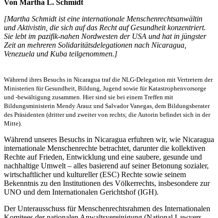
Von Martha L. Schmidt
[Martha Schmidt ist eine internationale Menschenrechtsanwältin
und Aktivistin, die sich auf das Recht auf Gesundheit konzentriert.
Sie lebt im pazifik-nahen Nordwesten der USA und hat in jüngster
Zeit an mehreren Solidaritätsdelegationen nach Nicaragua,
Venezuela und Kuba teilgenommen.]
Während ihres Besuchs in Nicaragua traf die NLG-Delegation mit Vertretern der
Ministerien für Gesundheit, Bildung, Jugend sowie für Katastrophenvorsorge
und -bewältigung zusammen. Hier sind sie bei einem Treffen mit
Bildungsministerin Mendy Arauz und Salvador Vanegas, dem Bildungsberater
des Präsidenten (dritter und zweiter von rechts; die Autorin befindet sich in der
Mitte).
Während unseres Besuchs in Nicaragua erfuhren wir, wie Nicaragua
internationale Menschenrechte betrachtet, darunter die kollektiven
Rechte auf Frieden, Entwicklung und eine saubere, gesunde und
nachhaltige Umwelt – alles basierend auf seiner Betonung sozialer,
wirtschaftlicher und kultureller (ESC) Rechte sowie seinem
Bekenntnis zu den Institutionen des Völkerrechts, insbesondere zur
UNO und dem Internationalen Gerichtshof (IGH).
Der Unterausschuss für Menschenrechtsrahmen des Internationalen
Komitees der nationalen Anwaltsvereinigung (National Lawyers