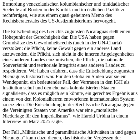
Ermordung venezolanischer, kolumbianischer und trinidadischer
Seeleute auf Booten in der Karibik und im östlichen Pazifik zu
rechtfertigen, wie aus einem quasi-geheimen Memo des
Rechtsberaterstabs des US-Justizministeriums hervorgeht.
Die Entscheidung des Gerichts zugunsten Nicaraguas stellt einen
Höhepunkt der Gerechtigkeit dar. Die USA haben gegen
Grundsätze des Gewohnheitsrechts (auch in der UN-Charta)
verstoßen: die Pflicht, keine Gewalt gegen ein anderes Land
anzuwenden, die Pflicht, sich nicht in die inneren Angelegenheiten
eines anderen Landes einzumischen, die Pflicht, die nationale
Souveränität und territoriale Integrität eines anderen Landes zu
respektieren. Wir haben erfahren, dass die Entscheidung zugunsten
Nicaraguas historisch war. Für den Globalen Süden war sie ein
Wendepunkt, ein bedeutender Fall, der Vertrauen in den IGH als
Institution schuf und den ehemals kolonialisierten Staaten
signalisierte, dass es möglich sein könnte, ein gerechtes Ergebnis aus
einem von den Kolonialherren entworfenen internationalen System
zu erzielen. Die Entscheidung in der Rechtssache Nicaragua gegen
die Vereinigten Staaten von Amerika war eine „moralische
Niederlage für den Imperialismus“, wie Harold Urbina in einem
Interview im März 2025 sagte.
Der Fall „Militärische und paramilitärische Aktivitäten in und gegen
Nicaragua“ kann dazu dienen, das historische Vergessen der