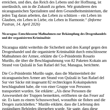
erreichen, und dies, das Reich des Lebens und der Hoffnung, ist
unerlässlich, um in die Zukunft zu gehen. Wir gratulieren den
nicaraguanischen Spezialisten und dem Gesundheitsministerium, die
jeden Tag daran arbeiten, das Leben zu schützen – ein Leben im
Glauben, ein Leben in Liebe, ein Leben in Harmonie.“
(Informe
Pastran, 14. April 2026)
Nicaragua: Entschlossene Maßnahmen zur Bekämpfung des Drogenhandels
und der organisierten Kriminalität
Nicaragua stärkt weiterhin die Sicherheit und den Kampf gegen den
Drogenhandel und die organisierte Kriminalität durch entschlossene
Maßnahmen der Armee, erklärte die Co-Präsidentin Rosario
Murillo, die über die Beschlagnahmung von 82 Paketen Kokain am
Strand von Quízalá in San Rafael del Sur, Managua, berichtete.
Die Co-Präsidentin Murillo sagte, dass die Marineeinheit der
nicaraguanischen Armee am Strand von Quízalá in San Rafael del
Sur vier Säcke mit insgesamt 82 rechteckigen Kokainpaketen
beschlagnahmt habe, die von einer Gruppe von Personen
transportiert wurden. Sie erklärte: „Als diese Personen die
Anwesenheit der Truppen bemerkten, eröffneten sie das Feuer auf
sie. Es kam zu einem Schusswechsel, woraufhin sie flohen und die
Drogen zurückließen.“ Murillo erklärte, dass die Lieferung den
zuständigen Behörden übergeben wurde. Sie sagte, dass diese